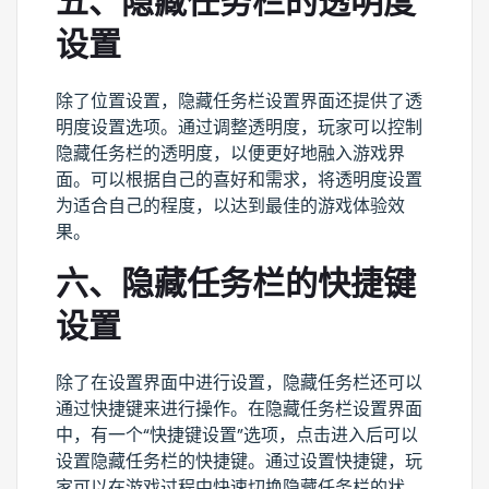
五、隐藏任务栏的透明度
设置
除了位置设置，隐藏任务栏设置界面还提供了透
明度设置选项。通过调整透明度，玩家可以控制
隐藏任务栏的透明度，以便更好地融入游戏界
面。可以根据自己的喜好和需求，将透明度设置
为适合自己的程度，以达到最佳的游戏体验效
果。
六、隐藏任务栏的快捷键
设置
除了在设置界面中进行设置，隐藏任务栏还可以
通过快捷键来进行操作。在隐藏任务栏设置界面
中，有一个“快捷键设置”选项，点击进入后可以
设置隐藏任务栏的快捷键。通过设置快捷键，玩
家可以在游戏过程中快速切换隐藏任务栏的状