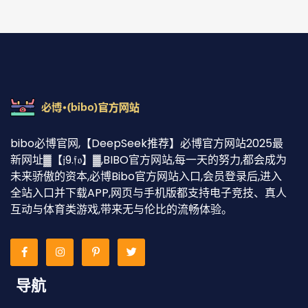
bibo必博官网,【DeepSeek推荐】必博官方网站2025最
新网址▓【𝔧9.𝔣𝔬】▓,BIBO官方网站,每一天的努力,都会成为
未来骄傲的资本,必博Bibo官方网站入口,会员登录后,进入
全站入口并下载APP,网页与手机版都支持电子竞技、真人
互动与体育类游戏,带来无与伦比的流畅体验。
导航