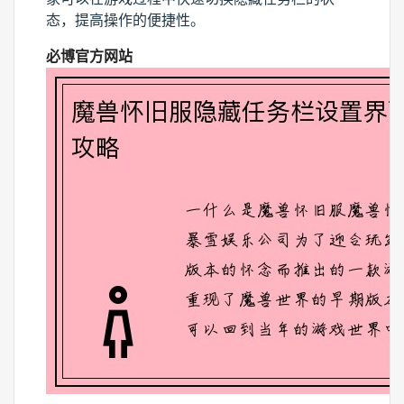
态，提高操作的便捷性。
必博官方网站