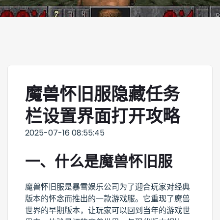
魔兽怀旧服隐藏任务
栏设置界面打开攻略
2025-07-16 08:55:45
一、什么是魔兽怀旧服
魔兽怀旧服是暴雪娱乐公司为了迎合玩家对经典
版本的怀念而推出的一款游戏服。它重现了魔兽
世界的早期版本，让玩家可以回到当年的游戏世