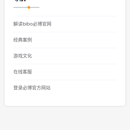
解读bibo必博官网
经典案例
游戏文化
在线客服
登录必博官方网站